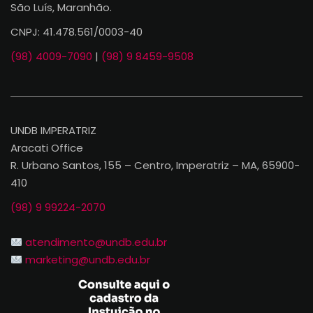
São Luís, Maranhão.
CNPJ: 41.478.561/0003-40
(98) 4009-7090
|
(98) 9 8459-9508
UNDB IMPERATRIZ
Aracati Office
R. Urbano Santos, 155 – Centro, Imperatriz – MA, 65900-
410
(98) 9 99224-2070
atendimento@undb.edu.br
marketing@undb.edu.br