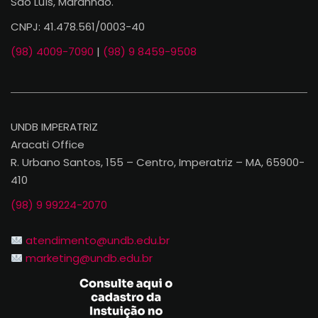
São Luís, Maranhão.
CNPJ: 41.478.561/0003-40
(98) 4009-7090
|
(98) 9 8459-9508
UNDB IMPERATRIZ
Aracati Office
R. Urbano Santos, 155 – Centro, Imperatriz – MA, 65900-
410
(98) 9 99224-2070
atendimento@undb.edu.br
marketing@undb.edu.br