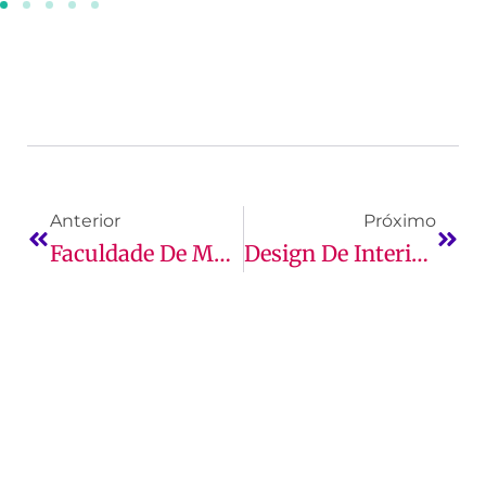
Anterior
Próximo
Faculdade De Marketing, Como Funciona O Curso E O Que Se Estuda?
Design De Interiores Para Ambientes Corporativos