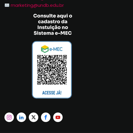
marketing@undb.edu.br