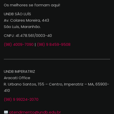
Os melhores se formam aqui!
UNDB SÃO LUÍS
Av. Colares Moreira, 443
São Luís, Maranhão.
CNPJ: 41.478.561/0003-40
(98) 4009-7090
|
(98) 9 8459-9508
UNDB IMPERATRIZ
Aracati Office
R. Urbano Santos, 155 – Centro, Imperatriz – MA, 65900-
410
(98) 9 99224-2070
atendimento@undb.edu.br