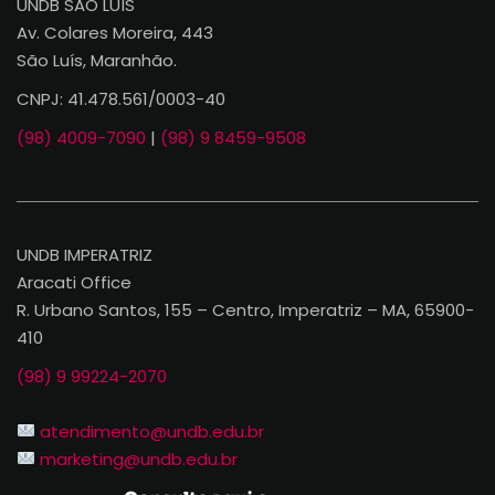
UNDB SÃO LUÍS
Av. Colares Moreira, 443
São Luís, Maranhão.
CNPJ: 41.478.561/0003-40
(98) 4009-7090
|
(98) 9 8459-9508
UNDB IMPERATRIZ
Aracati Office
R. Urbano Santos, 155 – Centro, Imperatriz – MA, 65900-
410
(98) 9 99224-2070
atendimento@undb.edu.br
marketing@undb.edu.br