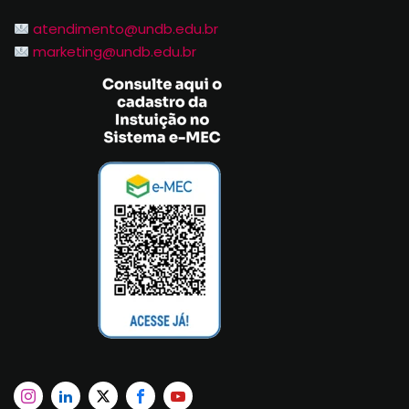
atendimento@undb.edu.br
marketing@undb.edu.br