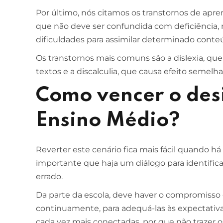
Por último, nós citamos os transtornos de ap
que não deve ser confundida com deficiência,
ESCOLA DE NEGÓCIOS
NOTURNO
dificuldades para assimilar determinado conte
Ciências Contábeis
Os transtornos mais comuns são a dislexia, q
4 ANOS
textos e a discalculia, que causa efeito semel
MELHOR CURSO PRIVADO DE SÃO LUÍS -
Como vencer o des
ENADE/MEC
Ensino Médio?
Reverter este cenário fica mais fácil quando há
importante que haja um diálogo para identific
errado.
Da parte da escola, deve haver o compromisso d
continuamente, para adequá-las às expectativa
cada vez mais conectadas, por que não trazer os