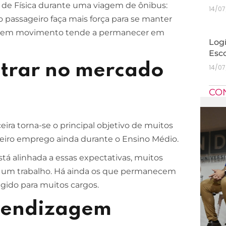
de Física durante uma viagem de ônibus:
14/0
o passageiro faça mais força para se manter
orpo em movimento tende a permanecer em
Logí
Esc
trar no mercado
14/0
CO
ira torna-se o principal objetivo de muitos
meiro emprego ainda durante o Ensino Médio.
 alinhada a essas expectativas, muitos
r um trabalho. Há ainda os que permanecem
igido para muitos cargos.
rendizagem