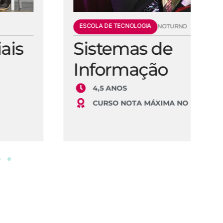
ESCOLA DE TECNOLOGIA
E
NOTURNO
Sistemas de
E
Informação
S
4,5 ANOS
CURSO NOTA MÁXIMA NO MEC