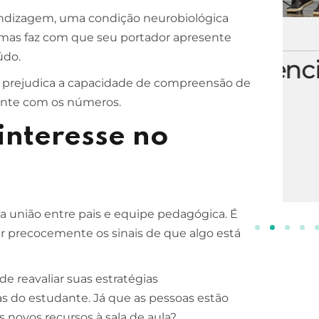
rendizagem, uma condição neurobiológica
 mas faz com que seu portador apresente
ESCOLA DE NEGÓCIOS
NOTURNO
údo.
Processos Gerenciais
ue prejudica a capacidade de compreensão de
2 ANOS
hante com os números.
INSCREVA-SE!
interesse no
 a união entre pais e equipe pedagógica. É
ar precocemente os sinais de que algo está
e reavaliar suas estratégias
s do estudante. Já que as pessoas estão
 novos recursos à sala de aula?