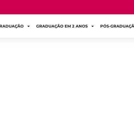
RADUAÇÃO
GRADUAÇÃO EM 2 ANOS
PÓS-GRADUAÇ
Sign in
 no Ensino Médio
acontecendo?