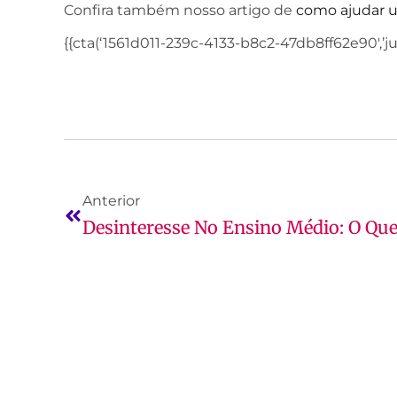
Confira também nosso artigo de
como ajudar u
{{cta(‘1561d011-239c-4133-b8c2-47db8ff62e90′,’jus
Anterior