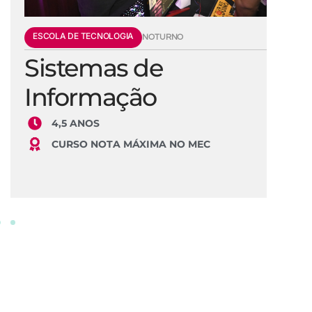
ESCOLA DE TECNOLOGIA
E
NOTURNO
Sistemas de
E
Informação
S
4,5 ANOS
CURSO NOTA MÁXIMA NO MEC