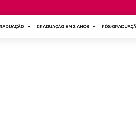
RADUAÇÃO
GRADUAÇÃO EM 2 ANOS
PÓS-GRADUAÇ
Sign in
lar ajuda os filh
 ano?