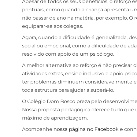
Apesar de todos os seus benefícios, o reforço e
pontuais, como quando a criança apresenta uma 
ESCOLA DE NEGÓCIOS
NOTURNO
não passar de ano na matéria, por exemplo. O re
Ciências Contábeis
equiparar-se aos colegas.
Agora, quando a dificuldade é generalizada, de
4 ANOS
social ou emocional, como a dificuldade de ad
MELHOR CURSO PRIVADO DE SÃO LUÍS -
resolvido com apoio de um psicólogo.
ENADE/MEC
A melhor alternativa ao reforço é não precisar 
atividades extras, ensino inclusivo e apoio psi
ter problemas diminuem consideravelmente e, c
toda estrutura para ajudar a superá-lo.
O Colégio Dom Bosco preza pelo desenvolvimento
Nossa proposta pedagógica oferece tudo que um
máximo de aprendizagem.
Acompanhe
nossa página no Facebook
e conhe