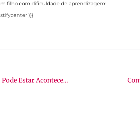
m filho com dificuldade de aprendizagem
!
tifycenter’)}}
Desinteresse No Ensino Médio: O Que Pode Estar Acontecendo?
Com