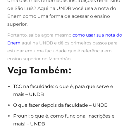
uma das mais renomadas instituições de ensino
de São Luís? Aqui na UNDB você usa a nota do
Enem como uma forma de acessar o ensino
superior.
Portanto, saiba agora mesmo
como usar sua nota do
Enem
aqui na UNDB e dê os primeiros passos para
estudar em uma faculdade que é referência em
ensino superior no Maranhão.
Veja Também:
TCC na faculdade: o que é, para que serve e
mais – UNDB
O que fazer depois da faculdade – UNDB
Prouni: o que é, como funciona, inscrições e
mais! – UNDB