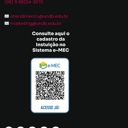
(98) 9 99224-2070
atendimento@undb.edu.br
marketing@undb.edu.br