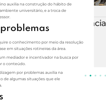
no auxilia na construção do hábito de
ambiente universitário, e a troca de
ESCOLA DE NEGÓCIOS
NOTURNO
essor.
Processos Gerenciais
 problemas
2 ANOS
INSCREVA-SE!
quire o conhecimento por meio da resolução
se em situações rotineiras da área.
 um mediador e incentivador na busca por
ar o conteúdo.
ndizagem por problemas auxilia na
o de algumas situações que ele
.
s