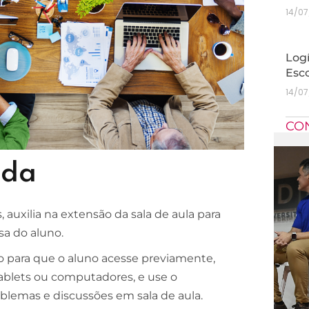
14/0
Logí
Esc
14/0
CO
ida
 auxilia na extensão da sala de aula para
sa do aluno.
do para que o aluno acesse previamente,
ablets ou computadores, e use o
blemas e discussões em sala de aula.