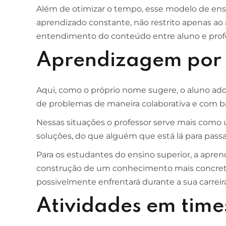
Além de otimizar o tempo, esse modelo de ensi
aprendizado constante, não restrito apenas ao 
ESCOLA DE NEGÓCIOS
NOTURNO
entendimento do conteúdo entre aluno e prof
Ciências Contábeis
Aprendizagem por
4 ANOS
MELHOR CURSO PRIVADO DE SÃO LUÍS -
Aqui, como o próprio nome sugere, o aluno ad
ENADE/MEC
de problemas de maneira colaborativa e com ba
Nessas situações o professor serve mais como
soluções, do que alguém que está lá para pass
Para os estudantes do ensino superior, a apre
construção de um conhecimento mais concret
possivelmente enfrentará durante a sua carreira
Atividades em time