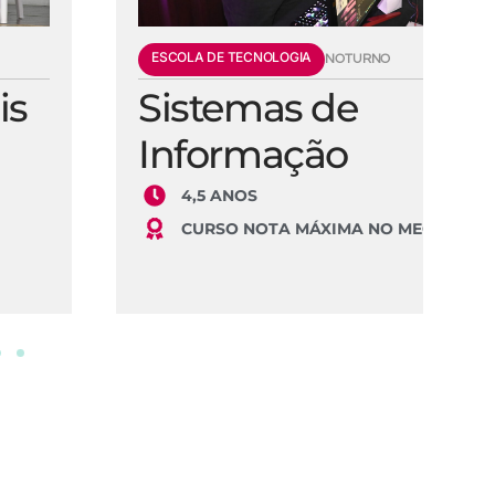
ESCOLA DE TECNOLOGIA
E
NOTURNO
Sistemas de
E
Informação
S
4,5 ANOS
CURSO NOTA MÁXIMA NO MEC