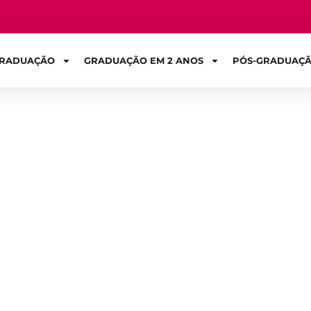
RADUAÇÃO
GRADUAÇÃO EM 2 ANOS
PÓS-GRADUAÇ
Sign in
s ativas de apr