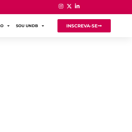
INSCREVA-SE
ÃO
SOU UNDB
endizagem: o