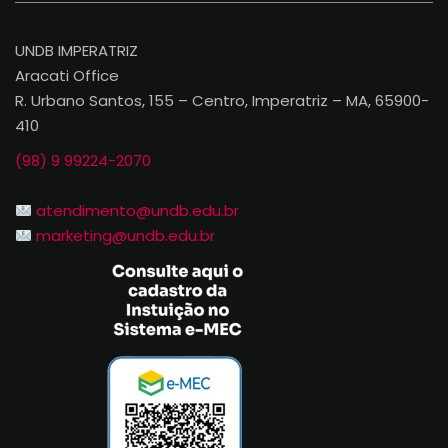
UNDB IMPERATRIZ
Aracati Office
R. Urbano Santos, 155 – Centro, Imperatriz – MA, 65900-
410
(98) 9 99224-2070
atendimento@undb.edu.br
marketing@undb.edu.br