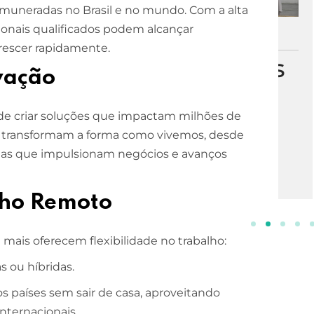
emuneradas no Brasil e no mundo. Com a alta
ionais qualificados podem alcançar
ESCOLA DE NEGÓCIOS
NOTURNO
 crescer rapidamente.
Processos Gerenciais
vação
2 ANOS
de criar soluções que impactam milhões de
INSCREVA-SE!
ue transformam a forma como vivemos, desde
mas que impulsionam negócios e avanços
alho Remoto
mais oferecem flexibilidade no trabalho:
 ou híbridas.
 países sem sair de casa, aproveitando
nternacionais.