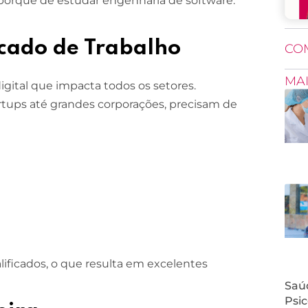
porquê de estudar engenharia de software.
cado de Trabalho
CO
MA
igital que impacta todos os setores.
tups até grandes corporações, precisam de
lificados, o que resulta em excelentes
Saúd
Psic