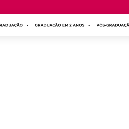
RADUAÇÃO
GRADUAÇÃO EM 2 ANOS
PÓS-GRADUAÇ
Sign in
udar Engenharia