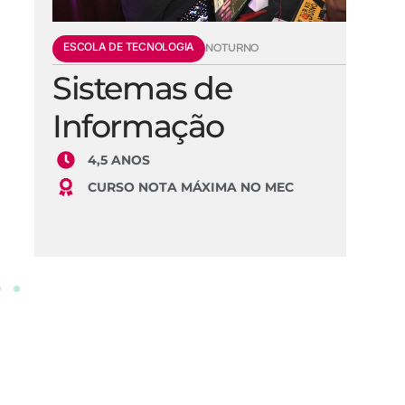
ESCOLA DE TECNOLOGIA
E
NOTURNO
Sistemas de
E
Informação
S
4,5 ANOS
CURSO NOTA MÁXIMA NO MEC