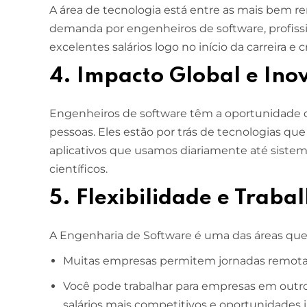
A área de tecnologia está entre as mais bem r
demanda por engenheiros de software, profiss
ESCOLA DE NEGÓCIOS
NOTURNO
excelentes salários logo no início da carreira e
Ciências Contábeis
4. Impacto Global e Ino
4 ANOS
MELHOR CURSO PRIVADO DE SÃO LUÍS -
Engenheiros de software têm a oportunidade 
ENADE/MEC
pessoas. Eles estão por trás de tecnologias q
aplicativos que usamos diariamente até siste
científicos.
5. Flexibilidade e Trab
A Engenharia de Software é uma das áreas que 
Muitas empresas permitem jornadas remotas
Você pode trabalhar para empresas em outros
salários mais competitivos e oportunidades i