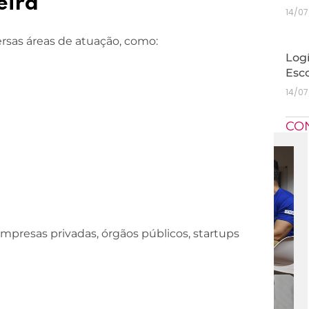
eira
14/0
ersas áreas de atuação, como:
Logí
Esc
14/0
CO
mpresas privadas, órgãos públicos, startups