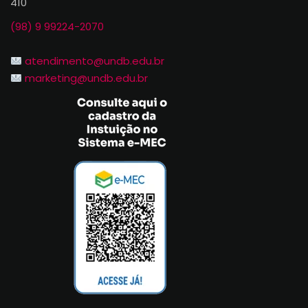
410
(98) 9 99224-2070
atendimento@undb.edu.br
marketing@undb.edu.br