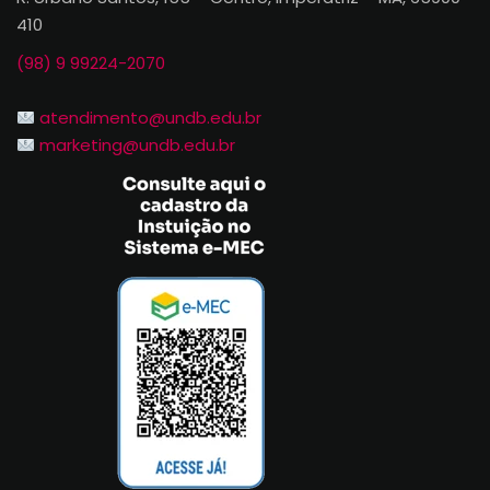
410
(98) 9 99224-2070
atendimento@undb.edu.br
marketing@undb.edu.br