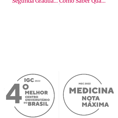
Segunda Graduação: O Que É, O Que Escolher E Mais!
Como Saber Qual Faculdade Fazer: Cursos E Mais!