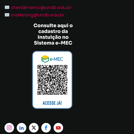
atendimento@undb.edu.br
marketing@undb.edu.br