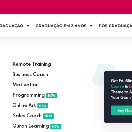
RADUAÇÃO
GRADUAÇÃO EM 2 ANOS
PÓS-GRADUAÇ
Sign in
Remote Training
Business Coach
Motivation
Programming
NEW
Online Art
NEW
Sales Coach
NEW
Quran Learning
NEW