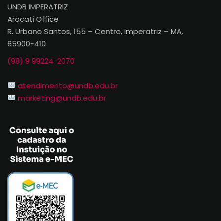
UNDB IMPERATRIZ
Aracati Office
R. Urbano Santos, 155 – Centro, Imperatriz – MA,
65900-410
(98) 9 99224-2070
atendimento@undb.edu.br
marketing@undb.edu.br