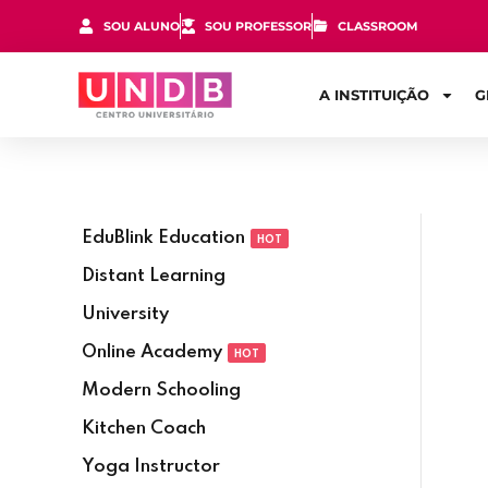
SOU ALUNO
SOU PROFESSOR
CLASSROOM
A INSTITUIÇÃO
G
EduBlink Education
HOT
Distant Learning
University
Online Academy
HOT
Modern Schooling
Kitchen Coach
Yoga Instructor