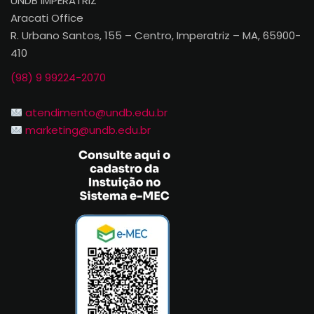
UNDB IMPERATRIZ
Aracati Office
R. Urbano Santos, 155 – Centro, Imperatriz – MA, 65900-
410
(98) 9 99224-2070
atendimento@undb.edu.br
marketing@undb.edu.br