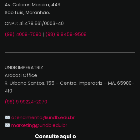
Av. Colares Moreira, 443
São Luís, Maranhão.
CNPJ: 41.478.561/0003-40
(98) 4009-7090
|
(98) 9 8459-9508
UNDB IMPERATRIZ
Aracati Office
R. Urbano Santos, 155 – Centro, Imperatriz – MA, 65900-
410
(98) 9 99224-2070
atendimento@undb.edu.br
marketing@undb.edu.br