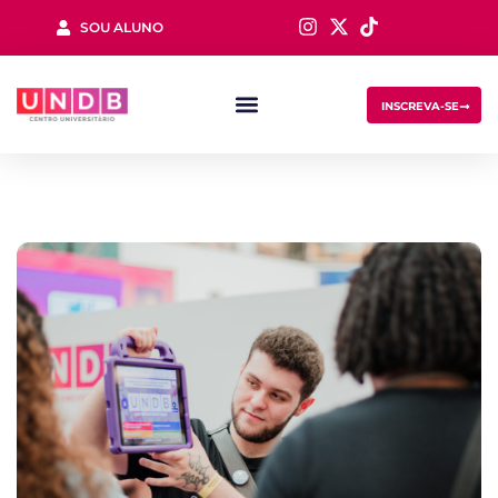
SOU ALUNO
Sign in
INSCREVA-SE
Lost your password?
Remember me