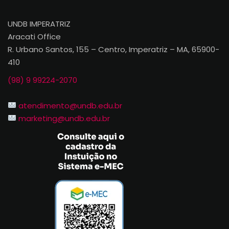
UNDB IMPERATRIZ
Aracati Office
R. Urbano Santos, 155 – Centro, Imperatriz – MA, 65900-
410
(98) 9 99224-2070
atendimento@undb.edu.br
marketing@undb.edu.br