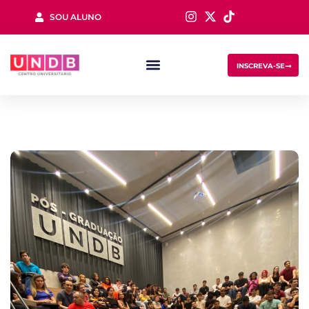
SOU ALUNO
Sign in
INSCREVA-SE
Lost your password?
Remember me