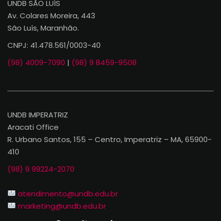
UNDB SÃO LUÍS
Av. Colares Moreira, 443
São Luís, Maranhão.
CNPJ: 41.478.561/0003-40
(98) 4009-7090
|
(98) 9 8459-9508
UNDB IMPERATRIZ
Aracati Office
R. Urbano Santos, 155 – Centro, Imperatriz – MA, 65900-
410
(98) 9 99224-2070
atendimento@undb.edu.br
marketing@undb.edu.br