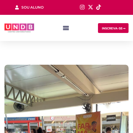
SOU ALUNO
Sign in
INSCREVA-SE
Lost your password?
Remember me