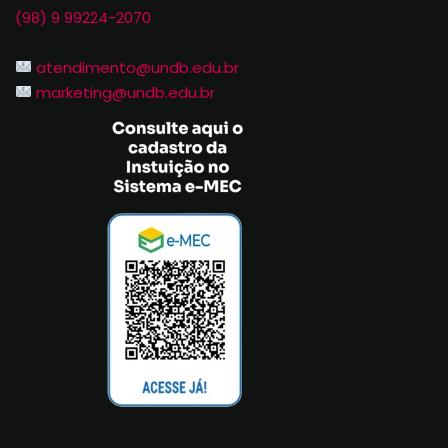
(98) 9 99224-2070
atendimento@undb.edu.br
marketing@undb.edu.br