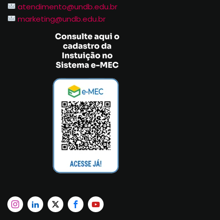
atendimento@undb.edu.br
marketing@undb.edu.br