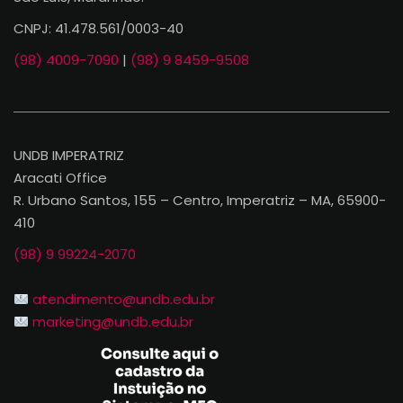
CNPJ: 41.478.561/0003-40
(98) 4009-7090
|
(98) 9 8459-9508
UNDB IMPERATRIZ
Aracati Office
R. Urbano Santos, 155 – Centro, Imperatriz – MA, 65900-
410
(98) 9 99224-2070
atendimento@undb.edu.br
marketing@undb.edu.br