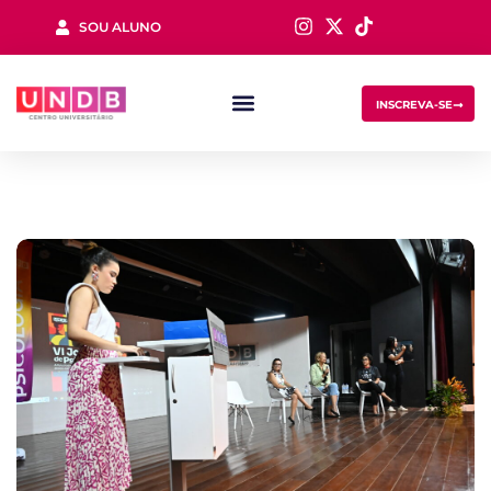
SOU ALUNO
Sign in
INSCREVA-SE
Lost your password?
Remember me